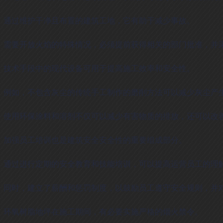
通过维护干净且布置的建筑工地，它有助于减少事故。
需要开放火焰的特殊情况，必须提前获得相关的部门批准，并
技术手段中的现代设备可用于提高施工效率和安全性。
例如，不包含灰尘的传统手工制作的磨削方法可以减少灰尘产
使用环保涂料和溶剂不仅可以减少有害物质的排放，还可以改
加强员工培训也是建筑安全安全性的重要组成部分。
通过进行定期的安全教育和技能培训，可以提高运营员工的理
同时，建立了薪酬和惩罚制度，以鼓励员工遵守安全规则，并
环氧树脂地坪在施工期间，有必要实施严格的烟火禁令。