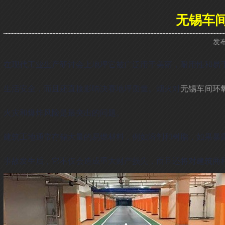
无锡车
发布
在现代工业生产研讨会上地坪它被广泛用于美丽，耐用性和易
生活安全，而且还直接影响决赛地坪质量。烟火对
无锡车间环
火灾和爆炸风险是最突出的问题。
建筑工地通常存储大量的易燃材料，例如溶剂和树脂，如果暴
事故发生后，它不仅会造成重大财产损失，而且还将对建筑商